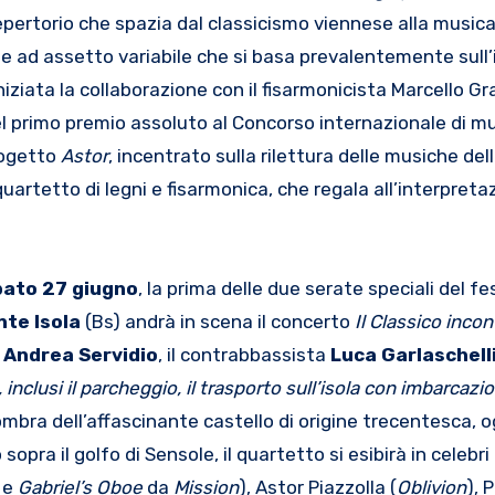
epertorio che spazia dal classicismo viennese alla musica 
 ad assetto variabile che si basa prevalentemente sull’
 iniziata la collaborazione con il fisarmonicista Marcello G
el primo premio assoluto al Concorso internazionale di mu
progetto
Astor
, incentrato sulla rilettura delle musiche del
artetto di legni e fisarmonica, che regala all’interpret
ato 27 giugno
, la prima delle due serate speciali del fes
te Isola
(Bs) andrà in scena il concerto
Il Classico incon
Andrea Servidio
, il contrabbassista
Luca Garlaschell
 inclusi
il parcheggio, il trasporto sull’isola con imbarcazi
’ombra dell’affascinante castello di origine trecentesca, o
pra il golfo di Sensole, il quartetto si esibirà in celebri 
e
Gabriel’s Oboe
da
Mission
), Astor Piazzolla (
Oblivion
), 