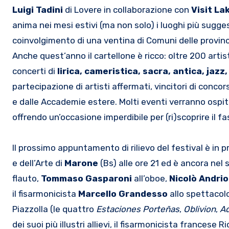
Luigi Tadini
di Lovere in collaborazione con
Visit
Lak
anima nei mesi estivi (ma non solo) i luoghi più sugge
coinvolgimento di una ventina di Comuni delle provin
Anche quest’anno il cartellone è ricco: oltre 200 artist
concerti di
lirica
, cameristica, sacra, antica, jazz
partecipazione di artisti affermati, vincitori di concor
e dalle Accademie estere. Molti eventi verranno ospitat
offrendo un’occasione imperdibile per (ri)scoprire il f
Il prossimo appuntamento di rilievo del festival è i
e dell’Arte di
Marone
(Bs) alle ore 21 ed è ancora nel
flauto,
Tommaso Gasparoni
all’oboe,
Nicolò Andrio
il fisarmonicista
Marcello Grandesso
allo spettacol
Piazzolla (le quattro
Estaciones Porteñas
,
Oblivion
,
Ad
dei suoi più illustri allievi, il fisarmonicista francese