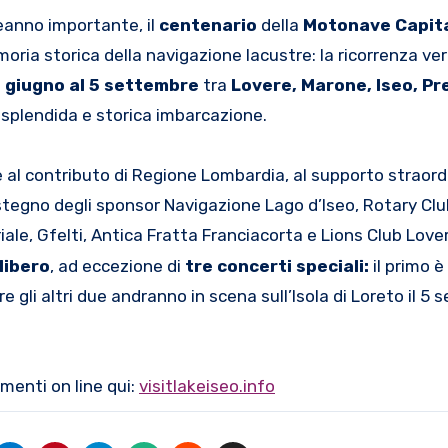
leanno importante, il
centenario
della
Motonave Capit
moria storica della navigazione lacustre: la ricorrenza ver
4 giugno al 5 settembre
tra
Lovere, Maron
e, Iseo, P
 splendida e storica imbarcazione.
e al contributo di Regione Lombardia, al supporto straord
tegno degli sponsor Navigazione Lago d’Iseo, Rotary Clu
ale, Gfelti, Antica Fratta Franciacorta e Lions Club Love
libero
, ad eccezione di
tre concerti speciali
:
il primo è
gli altri due andranno in scena sull’Isola di Loreto il 5 
menti on line qui:
visitlakeiseo.info