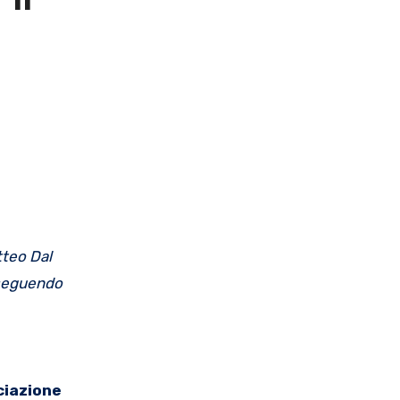
il
tteo Dal
seguendo
ciazione