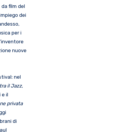
da film del
impiego dei
randesso,
sica per i
l’inventore
azione nuove
tival: nel
tra il Jazz
,
i
e il
one privata
ggi
brani di
Paul