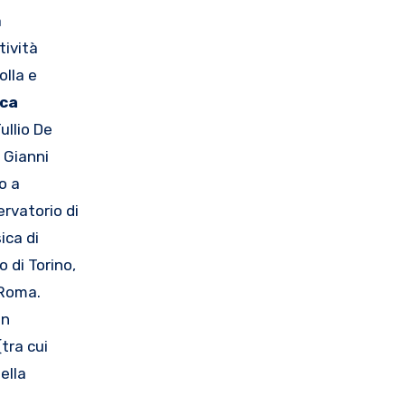
a
tività
olla e
ca
ullio De
, Gianni
o a
ervatorio di
ica di
o di Torino,
 Roma.
on
(tra cui
ella