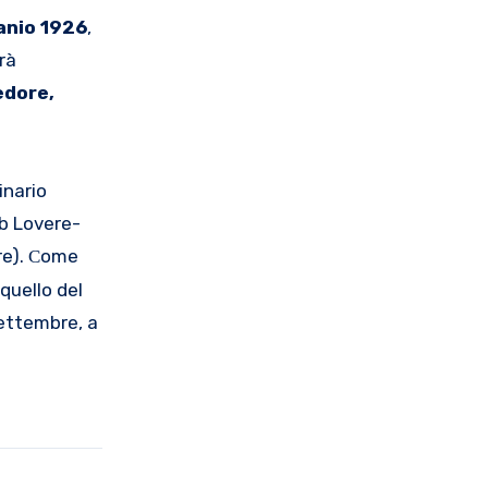
anio 1926
,
rà
redo
re,
inario
b Lovere-
re).
ome
C
 quello del
settembre, a