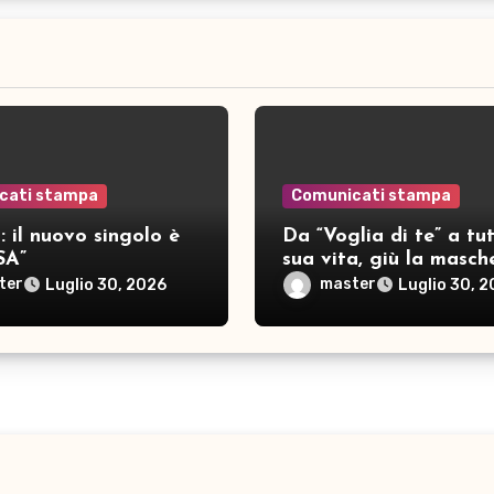
cati stampa
Comunicati stampa
 il nuovo singolo è
Da “Voglia di te” a tut
SA”
sua vita, giù la masch
per SAMAR
ter
master
Luglio 30, 2026
Luglio 30, 