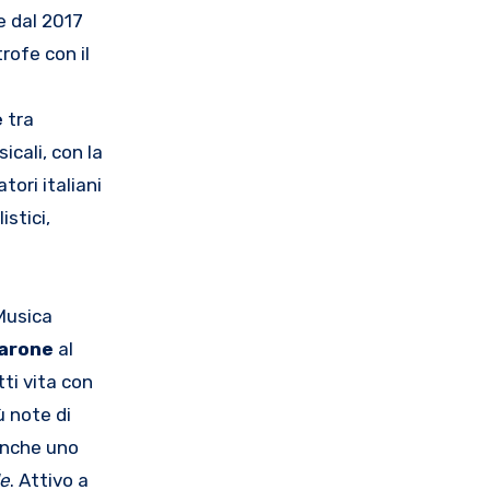
he dal 2017
trofe con il
e
tra
icali, con la
tori italiani
istici,
 Musica
arone
al
tti vita con
ù note di
anche uno
de
. Attivo a