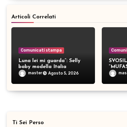
Articoli Correlati
Comunicati stampa
Comuni
Luna lei mi guarda”: Selly
SVOSIL:
baby modella Italia
“MUFA
pubblica nove brani inediti
master
mas
Agosto 5, 2026
Ti Sei Perso