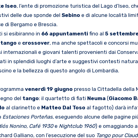
e Iseo
, l’ente di promozione turistica del Lago d’Iseo, c
stivi delle due sponde del
Sebino
e di alcune località limi
ce di Bergamo e Brescia.
i si esibiranno in
66
appuntamenti
fino
al
5 settembr
, tango
e
crossover
, ma anche spettacoli e
concorsi mus
si internazionali e giovani talenti provenienti dai Conserva
i in splendidi luoghi d’arte e suggestivi contesti natural
ascino e la bellezza di questo angolo di Lombardia.
n programma
venerdì
19 giugno
presso la Cittadella della
 segno del
tango
: il quartetto di fiati
Neuma
(
Giacomo B
lo
al clarinetto e
Matteo Dal Toso
al fagotto) darà infa
o
Estaciones Porteñas
, eseguendo alcune delle pagine pi
iós Nonino,
Café 1930
e
Nightclub 1960
) e omaggiando 
 Richard Galliano, con l’esecuzione del suo
Tango pour Clau