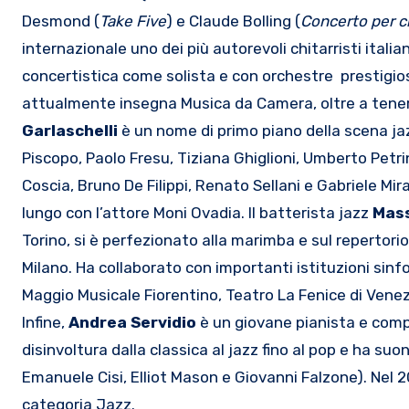
Desmond (
Take Five
) e Claude Bolling (
Concerto per ch
internazionale uno dei più autorevoli chitarristi italia
concertistica come solista e con orchestre prestigios
attualmente insegna Musica da Camera, oltre a tenere 
Garlaschelli
è un nome di primo piano della scena jazz
Piscopo, Paolo Fresu, Tiziana Ghiglioni, Umberto Petrin
Coscia, Bruno De Filippi, Renato Sellani e Gabriele Mira
lungo con l’attore Moni Ovadia. Il batterista jazz
Mass
Torino, si è perfezionato alla marimba e sul repertori
Milano. Ha collaborato con importanti istituzioni sinfon
Maggio Musicale Fiorentino, Teatro La Fenice di Venez
Infine,
Andrea Servidio
è un giovane pianista e compo
disinvoltura dalla classica al jazz fino al pop e ha suo
Emanuele Cisi, Elliot Mason e Giovanni Falzone). Nel 2
categoria Jazz.