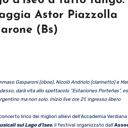
o d’Iseo a tutto tango: 
ggia Astor Piazzolla
Marone (Bs)
aso Gasparoni (oboe), Nicolò Andriolo (clarinetto) e Ma
desso, darà vita allo spettacolo
“
Estaciones Porteñas
”
, e
entino ma non solo. Inizio live ore 21, ingresso libero
oncerto lirico dei migliori allievi dell’Accademia Verdiana
sicali sul Lago d’Iseo
, il festival organizzato dall’
Asso