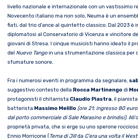
livello nazionale e internazionale con un vastissimo r
Novecento italiano ma non solo, Neuma è un ensemble
fiati, dal trio d’ance al quintetto classico. Dal 2023 è
diplomatosi al Conservatorio di Vicenza e vincitore d
giovani di Stresa. I cinque musicisti hanno ideato il 
del
Nuevo Tango
in una strumentazione classica per qu
sfumature sonore.
Fra i numerosi eventi in programma da segnalare,
sab
suggestivo contesto della
Rocca Martinengo
di
Mon
protagonisti il chitarrista
Claudio Piastra
, il pianista
batterista
Massimo Melillo
(
ore 21
;
ingresso 80 euro,
dal
porto commerciale di Sale Marasino
e brindisi
)
. All
proprietà privata, che si erge su uno sperone roccioso so
Ennio Morricone (
Tema di Jill
da
C’era una volta il West