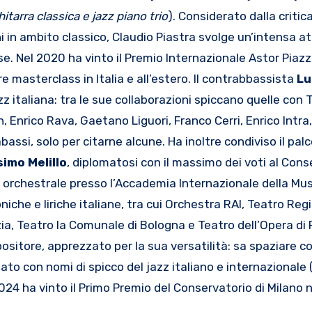
itarra classica e jazz piano trio
). Considerato dalla critic
ni in ambito classico, Claudio Piastra svolge un’intensa at
e. Nel 2020 ha vinto il Premio Internazionale Astor Piazz
masterclass in Italia e all’estero. Il contrabbassista
Lu
 italiana: tra le sue collaborazioni spiccano quelle con T
, Enrico Rava, Gaetano Liguori, Franco Cerri, Enrico Intra
bassi, solo per citarne alcune. Ha inoltre condiviso il palc
imo Melillo
, diplomatosi con il massimo dei voti al Cons
o orchestrale presso l’Accademia Internazionale della Mus
iche e liriche italiane, tra cui Orchestra RAI, Teatro Regi
ia, Teatro la Comunale di Bologna e Teatro dell’Opera di
sitore, apprezzato per la sua versatilità: sa spaziare c
nato con nomi di spicco del jazz italiano e internazionale 
024 ha vinto il Primo Premio del Conservatorio di Milano n