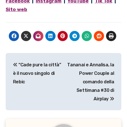
Facebook
|
Instagram
|
YouTube
|
Tik Tok
|
Sito web
Navigazione
“Cade pure la città”
Tananai e Annalisa, la
articoli
è il nuovo singolo di
Power Couple al
Rebic
comando della
Settimana #30 di
Airplay