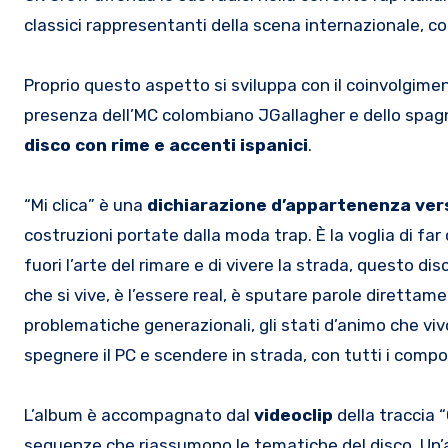
classici rappresentanti della scena internazionale, c
Proprio questo aspetto si sviluppa con il coinvolgime
presenza dell’MC colombiano JGallagher e dello spagn
disco con rime e accenti ispanici
.
“Mi clica” è una
dichiarazione d’appartenenza verso
costruzioni portate dalla moda trap. È la voglia di fa
fuori l’arte del rimare e di vivere la strada, questo di
che si vive, è l’essere real, è sputare parole direttam
problematiche generazionali, gli stati d’animo che vivo
spegnere il PC e scendere in strada, con tutti i compo
L’album è accompagnato dal
videoclip
della traccia “
sequenze che riassumono le tematiche del disco. Un’a