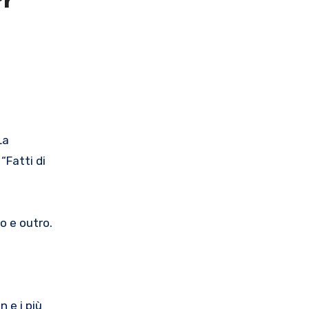
er
La
“Fatti di
o e outro.
 e i più