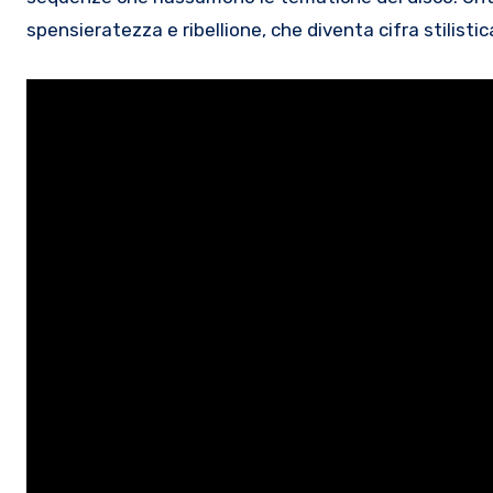
spensieratezza e ribellione, che diventa cifra stilistic