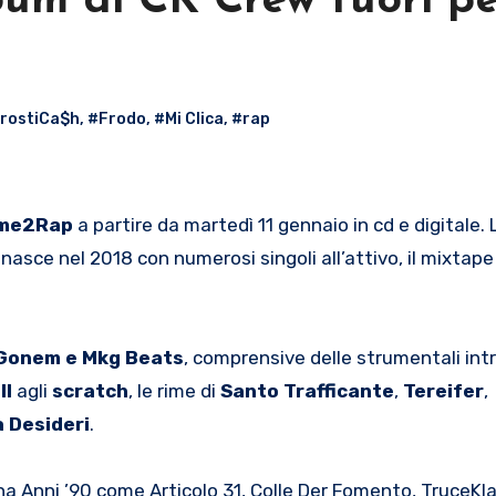
lbum di CK Crew fuori p
rostiCa$h
,
#Frodo
,
#Mi Clica
,
#rap
me2Rap
a partire da martedì 11 gennaio in cd e digitale. 
nasce nel 2018 con numerosi singoli all’attivo, il mixtape 
 Gonem e Mkg Beats
, comprensive delle strumentali intr
ll
agli
scratch
, le rime di
Santo
Trafficante
,
Tereifer
,
a
Desideri
.
ana Anni ’90 come Articolo 31, Colle Der Fomento, TruceKlan