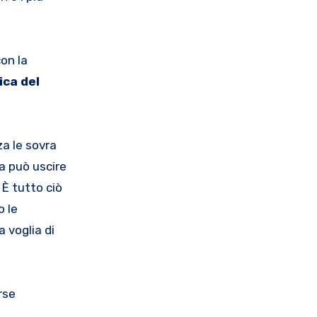
on la
ica del
za le sovra
ia può uscire
 È tutto ciò
o le
a voglia di
rse