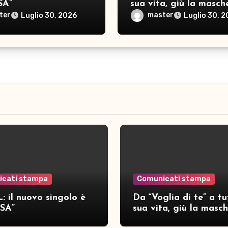
SA”
sua vita, giù la masch
per SAMAR
ter
master
Luglio 30, 2026
Luglio 30, 
icati stampa
Comunicati stampa
: il nuovo singolo è
Da “Voglia di te” a tu
SA”
sua vita, giù la masc
per SAMAR