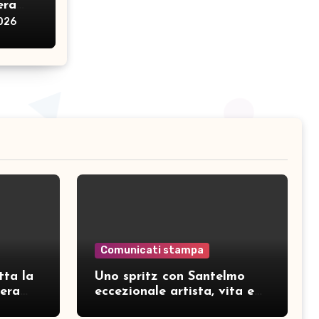
era
2026
Comunicati stampa
tta la
Uno spritz con Santelmo
hera
eccezionale artista, vita e
curiosità partendo da “Che