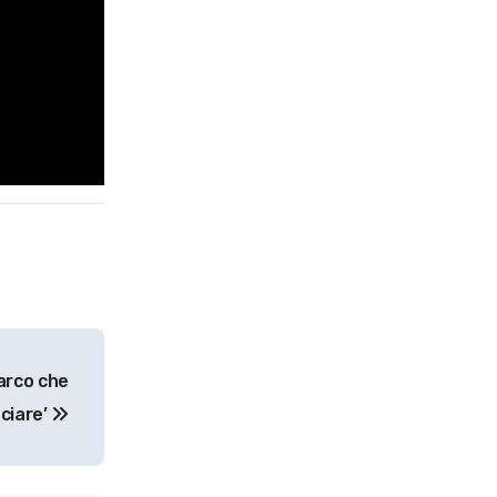
marco che
uciare’