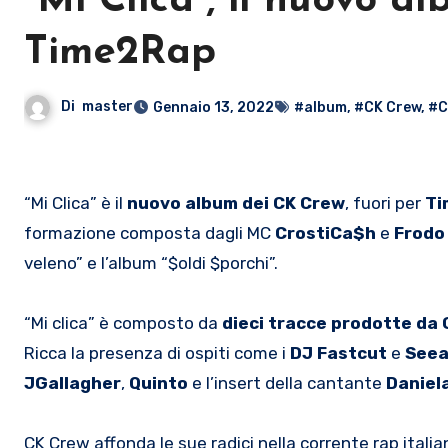
“Mi Clica”, il nuovo a
Time2Rap
Di
master
Gennaio 13, 2022
#album
,
#CK Crew
,
#C
“Mi Clica” è il
nuovo album dei CK Crew
, fuori per
Ti
formazione composta dagli MC
CrostiCa$h
e
Frodo
veleno” e l’album “$oldi $porchi”.
“Mi clica” è composto da
dieci tracce prodotte da
Ricca la presenza di ospiti come i
DJ Fastcut
e
Seea
JGallagher
,
Quinto
e l’insert della cantante
Daniel
CK Crew affonda le sue radici nella corrente rap itali