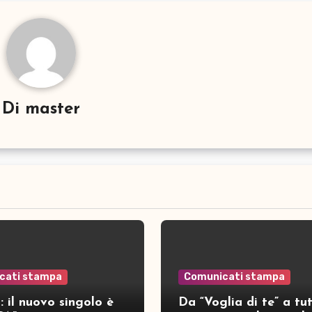
Di
master
cati stampa
Comunicati stampa
 il nuovo singolo è
Da “Voglia di te” a tut