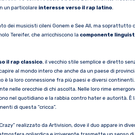
on un particolare
interesse verso il rap latino
.
nto dei musicisti cileni Gonem e See All, ma soprattutto c
olo Tereifer, che arricchiscono la
componente linguist
 il rap classico
, il vecchio stile semplice e diretto sen
r capire al mondo intero che anche da un paese di provinc
sco è la loro connessione fra più paesi e diversi continenti.
ente nelle orecchie di chi ascolta. Nelle loro rime emergon
no nel quotidiano e la rabbia contro hater e autorità. È l
nenti di questa “cricca”.
Crazy” realizzato da Artivision, dove il duo appare in dive
tmosfera goliardica e irriverente trasmette un senso di