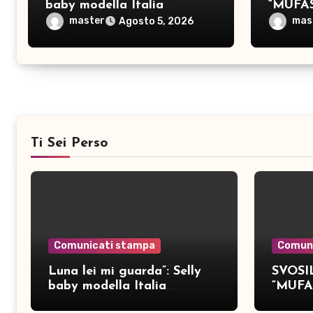
baby modella Italia
“MUFA
pubblica nove brani inediti
master
mas
Agosto 5, 2026
Ti Sei Perso
Comunicati stampa
Comun
Luna lei mi guarda”: Selly
SVOSIL
baby modella Italia
“MUFA
pubblica nove brani inediti