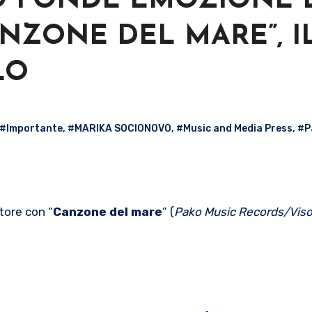
O FONDE EMOZIONE 
NZONE DEL MARE”, I
LO
#Importante
,
#MARIKA SOCIONOVO
,
#Music and Media Press
,
#P
tore con “
Canzone del mare
” (
Pako Music Records/Viso