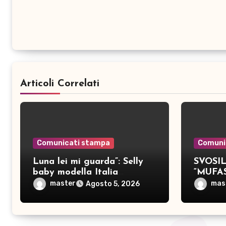
Articoli Correlati
Comunicati stampa
Comuni
Luna lei mi guarda”: Selly
SVOSIL:
baby modella Italia
“MUFA
pubblica nove brani inediti
master
mas
Agosto 5, 2026