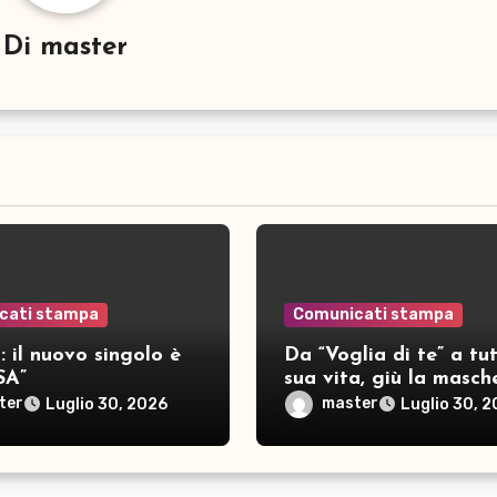
Di
master
cati stampa
Comunicati stampa
 il nuovo singolo è
Da “Voglia di te” a tut
SA”
sua vita, giù la masch
per SAMAR
ter
master
Luglio 30, 2026
Luglio 30, 