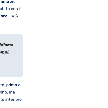
sierate
,
ubito con i
tore
– «
Ci
fidiamo
empi.
te, prima di
anno, ma
e interiore.