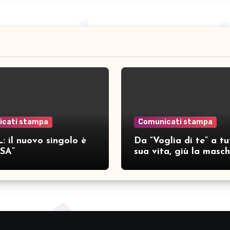
icati stampa
Comunicati stampa
: il nuovo singolo è
Da “Voglia di te” a tu
SA”
sua vita, giù la masc
per SAMAR