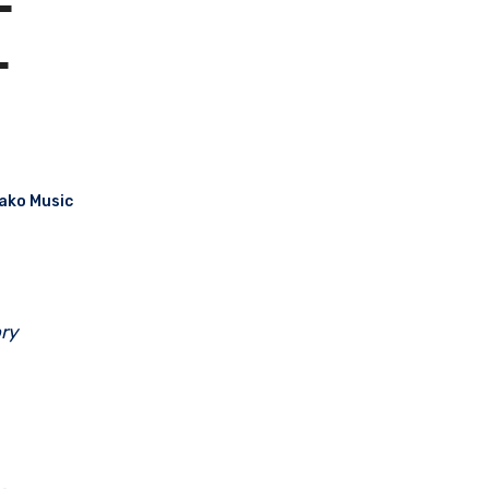
E
L
ako Music
ry