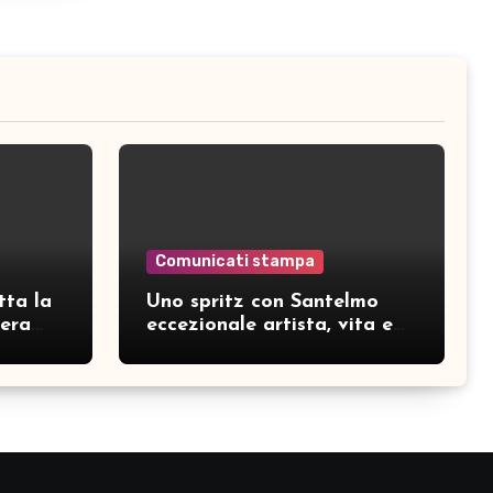
Comunicati stampa
tta la
Uno spritz con Santelmo
hera
eccezionale artista, vita e
curiosità partendo da “Che
ridere” (acoustic version)