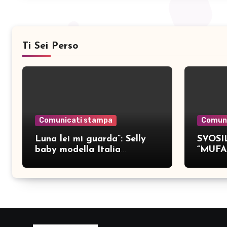
Ti Sei Perso
Comunicati stampa
Comun
Luna lei mi guarda”: Selly
SVOSIL
baby modella Italia
“MUFA
pubblica nove brani inediti