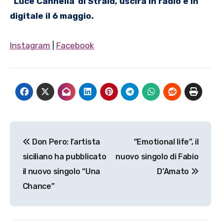
“Luce Cannella”di Straid,
uscirà in radio e in
digitale il 6 maggio.
Instagram
|
Facebook
Navigazione
Don Pero: l’artista
“Emotional life”, il
articoli
siciliano ha pubblicato
nuovo singolo di Fabio
il nuovo singolo “Una
D’Amato
Chance”