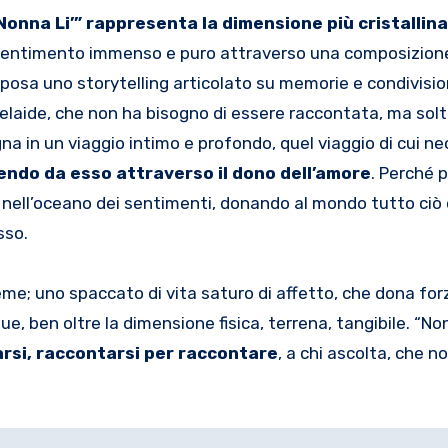
Nonna Li’” rappresenta la dimensione più cristallina
n sentimento immenso e puro attraverso una composizione
 posa uno storytelling articolato su memorie e condivisio
delaide, che non ha bisogno di essere raccontata, ma sol
a in un viaggio intimo e profondo, quel viaggio di cui n
endo da esso attraverso il dono dell’amore
. Perché 
 nell’oceano dei sentimenti, donando al mondo tutto ciò 
sso.
eme; uno spaccato di vita saturo di affetto, che dona for
e, ben oltre la dimensione fisica, terrena, tangibile.
“Non
rsi, raccontarsi per raccontare
, a chi ascolta, che 