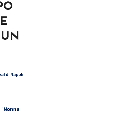
PO
ME
 UN
val di Napoli
 “
Nonna