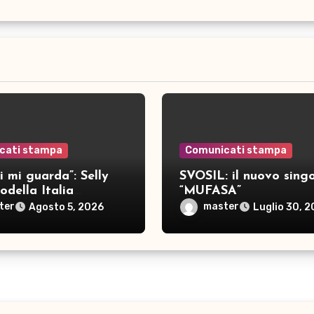
cati stampa
Comunicati stampa
i mi guarda”: Selly
SVOSIL: il nuovo singo
della Italia
“MUFASA”
a nove brani inediti
ter
master
Agosto 5, 2026
Luglio 30, 