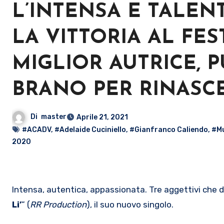
L’INTENSA E TALEN
LA VITTORIA AL FE
MIGLIOR AUTRICE, P
BRANO PER RINASC
Di
master
Aprile 21, 2021
#ACADV
,
#Adelaide Cuciniello
,
#Gianfranco Caliendo
,
#Mu
2020
Intensa, autentica, appassionata. Tre aggettivi che
Li’
” (
RR Production
), il suo nuovo singolo.