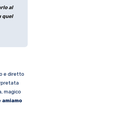
rlo al
u quel
o e diretto
erpretata
ta, magico
e amiamo