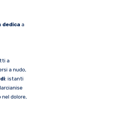
a
dedica
a
tti a
ersi a nudo,
rdi
: istanti
Marcianise
 nel dolore,