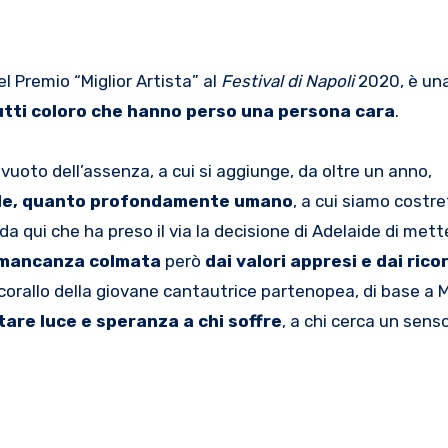
el Premio “Miglior Artista” al
Festival di Napoli
2020, è un
utti coloro che hanno perso una persona cara
.
 vuoto dell’assenza, a cui si aggiunge, da oltre un anno,
rale, quanto profondamente umano
, a cui siamo costre
da qui che ha preso il via la decisione di Adelaide di mett
mancanza colmata
però
dai valori appresi e dai rico
e corallo della giovane cantautrice partenopea, di base a 
tare luce e speranza a chi soffre
, a chi cerca un senso