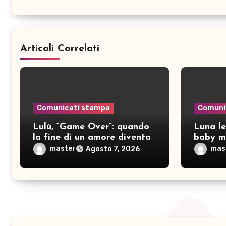
Articoli Correlati
Comunicati stampa
Comuni
Lulù, “Game Over”: quando
Luna le
la fine di un amore diventa
baby mo
consapevolezza
pubblic
master
mas
Agosto 7, 2026