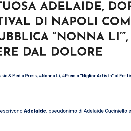
TUOSA ADELAIDE, DO
STIVAL DI NAPOLI CO
UBBLICA “NONNA LI’”,
ERE DAL DOLORE
sic & Media Press
,
#Nonna Li
,
#Premio “Miglior Artista” al Festi
 descrivono
Adelaide
, pseudonimo di Adelaide Cuciniello e