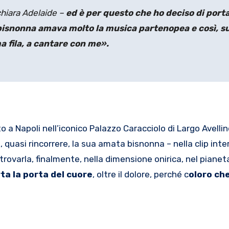
chiara Adelaide –
ed è per questo che ho deciso di porta
bisnonna amava molto la musica partenopea e così, s
a fila, a cantare con me».
ato a Napoli nell’iconico Palazzo Caracciolo di Largo Avellin
, quasi rincorrere, la sua amata bisnonna – nella clip int
trovarla, finalmente, nella dimensione onirica, nel piane
ta la porta del cuore
, oltre il dolore, perché c
oloro ch