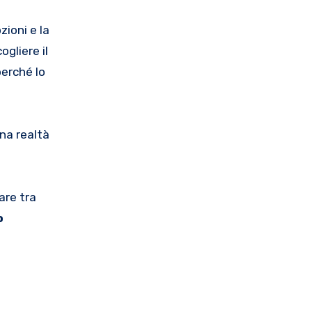
zioni e la
gliere il
perché lo
na realtà
are tra
o