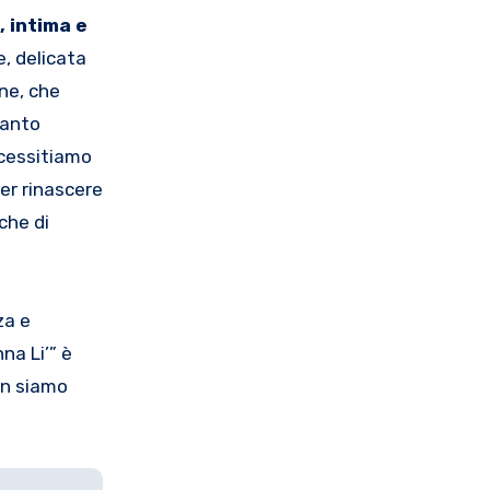
, intima e
, delicata
ne, che
tanto
ecessitiamo
per rinascere
che di
za e
na Li’” è
non siamo