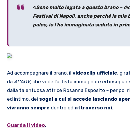
«Sono molto legata a questo brano
– di
Festival di Napoli
, anche perché la mia 
palco, io l’ho immaginata seduta in prim
Ad accompagnare il brano, il
videoclip ufficiale
, gir
da
ACADV
, che vede l’artista immaginare ed inseguire
dalla talentuosa attrice Rosanna Esposito – per poi ri
ed intimo, dei
sogni a cui si accede lasciando aper
vivranno sempre
dentro ed
attraverso noi
.
Guarda il video
.