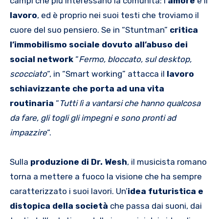
campi che più interessano la comunità: l’
amore
e il
lavoro
, ed è proprio nei suoi testi che troviamo il
cuore del suo pensiero. Se in “Stuntman”
critica
l’immobilismo sociale dovuto all’abuso dei
social network
“
Fermo, bloccato, sul desktop,
scocciato
“, in “Smart working” attacca il
lavoro
schiavizzante che porta ad una vita
routinaria
“
Tutti lì a vantarsi che hanno qualcosa
da fare, gli togli gli impegni e sono pronti ad
impazzire
“.
Sulla
produzione di Dr. Wesh
, il musicista romano
torna a mettere a fuoco la visione che ha sempre
caratterizzato i suoi lavori. Un’
idea futuristica e
distopica della società
che passa dai suoni, dai