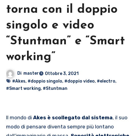
torna con il doppio
singolo e video
“Stuntman” e “Smart
working”
Di
master
Ottobre 3, 2021
#Akes
,
#doppio singolo
,
#doppio video
,
#electro
,
#Smart working
,
#Stuntman
Il mondo di
Akes è scollegato dal sistema
, il suo
modo di pensare diventa sempre più lontano
dall’immaginario di massa.
Sonorità elettroniche