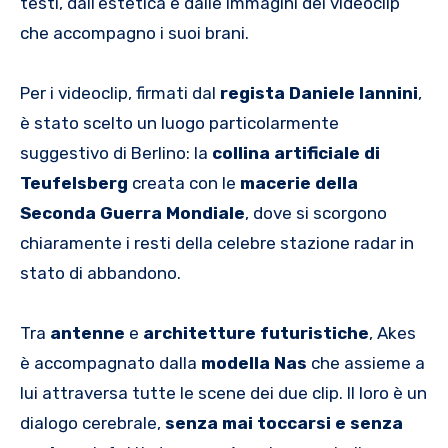
testi, dall’estetica e dalle immagini dei videoclip
che accompagno i suoi brani.
Per i videoclip, firmati dal
regista Daniele Iannini
,
è stato scelto un luogo particolarmente
suggestivo di Berlino: la
collina artificiale di
Teufelsberg
creata con le
macerie della
Seconda Guerra Mondiale
, dove si scorgono
chiaramente i resti della celebre stazione radar in
stato di abbandono.
Tra
antenne
e
architetture futuristiche
, Akes
è accompagnato dalla
modella
Nas
che assieme a
lui attraversa tutte le scene dei due clip. Il loro è un
dialogo cerebrale,
senza mai toccarsi e senza