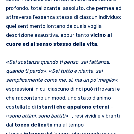
profondo, totalizzante, assoluto, che permea ed
attraversa l’essenza stessa di ciascun individuo;
quel sentimento lontano da qualsivoglia
descrizione esaustiva, eppur tanto
vicino al
cuore ed al senso stesso della vita
.
«
Sei sostanza quando ti penso, sei fattanza,
quando ti perdo
»; «
Sei tutto e niente, sei
semplicemente come me, si, ma un po’ meglio
»:
espressioni in cui ciascuno di noi può ritrovarsi e
che raccontano un mood, uno stato d’animo
costellato di
istanti che appaiono eterni
–
«
sono attimi, sono battiti
» -, resi vividi e vibranti
dal
tocco delicato
ma al tempo
stesso
intenso
dell’amore, che ci rende capaci