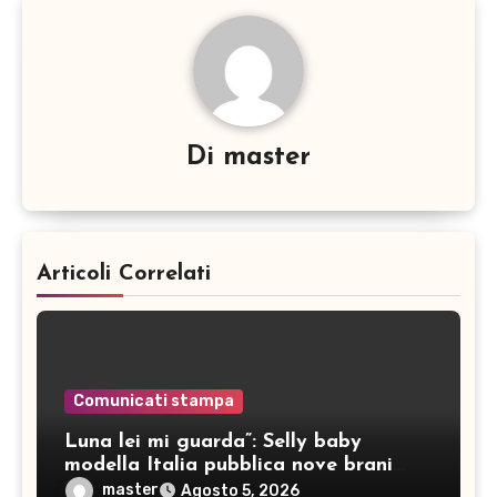
Di
master
Articoli Correlati
Comunicati stampa
Luna lei mi guarda”: Selly baby
modella Italia pubblica nove brani
inediti
master
Agosto 5, 2026