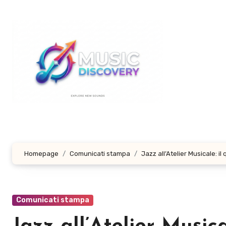
Salta
al
contenuto
Homepage
Comunicati stampa
Jazz all’Atelier Musicale: 
Comunicati stampa