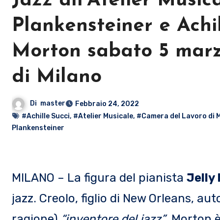
Jazz all’Atelier Musica
Plankensteiner e Achil
Morton sabato 5 marz
di Milano
Di
master
Febbraio 24, 2022
#Achille Succi
,
#Atelier Musicale
,
#Camera del Lavoro di 
Plankensteiner
MILANO – La figura del pianista
Jelly
jazz. Creolo, figlio di New Orleans, 
ragione)
“inventore del jazz”
, Morton è