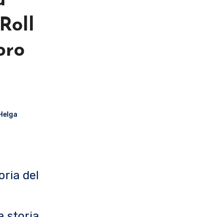
a
Roll
oro
Helga
oria del
a storia