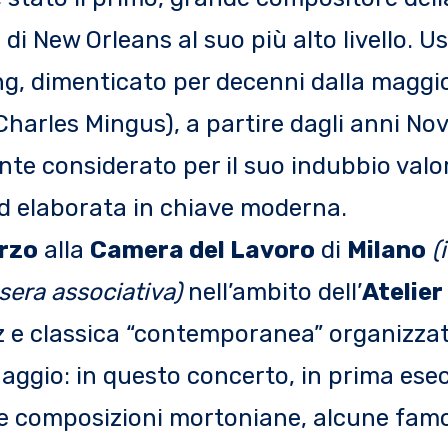
 di New Orleans al suo più alto livello. Us
ing, dimenticato per decenni dalla maggi
 Charles Mingus), a partire dagli anni No
te considerato per il suo indubbio valor
ed elaborata in chiave moderna.
rzo
alla
Camera del Lavoro
di
Milano
(
ssera associativa)
nell’ambito dell’
Atelier
jazz e classica “contemporanea” organizza
aggio: in questo concerto, in prima ese
se composizioni mortoniane, alcune famo