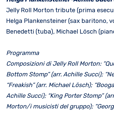
Jelly Roll Morton tribute (prima esecu
Helga Plankensteiner (sax baritono, vo
Benedetti (tuba), Michael Lösch (pian
Programma
Composizioni di Jelly Roll Morton: “Qu
Bottom Stomp” (arr. Achille Succi); “N
“Freakish” (arr. Michael Lösch); “Booga
Achille Succi); “King Porter Stomp” (arr
Morton/i musicisti del gruppo); “Georg