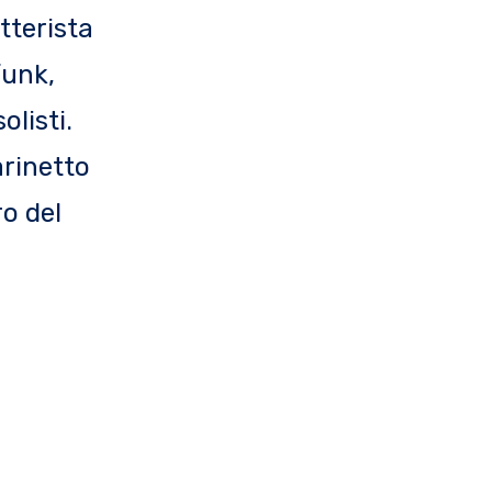
tterista
funk,
olisti.
arinetto
ro del