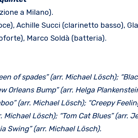
zione a Milano).
ce), Achille Succi (clarinetto basso), Gl
oforte), Marco Soldà (batteria).
een of spades” (arr. Michael Lösch); “Bla
ew Orleans Bump” (arr. Helga Plankenstein
boo” (arr. Michael Lösch); “Creepy Feeling
. Michael Lösch); “Tom Cat Blues” (arr. Je
ia Swing” (arr. Michael Lösch).