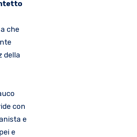
ntetto
na che
ente
 della
lauco
vide con
anista e
pei e