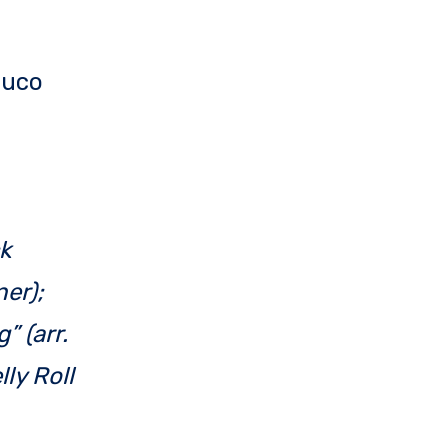
auco
ck
er);
” (arr.
lly Roll