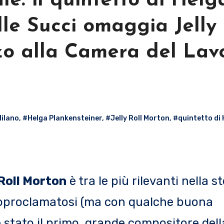
le: il quintetto di Helg
le Succi omaggia Jelly 
o alla Camera del Lav
Milano
,
#Helga Plankensteiner
,
#Jelly Roll Morton
,
#quintetto di 
 Roll Morton
è tra le più rilevanti nella st
autoproclamatosi (ma con qualche buona
 stato il primo, grande compositore dell