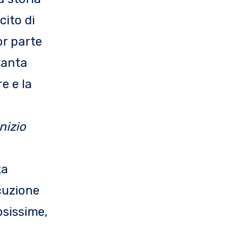
cito di
or parte
vanta
e e la
inizio
ta
cuzione
sissime,