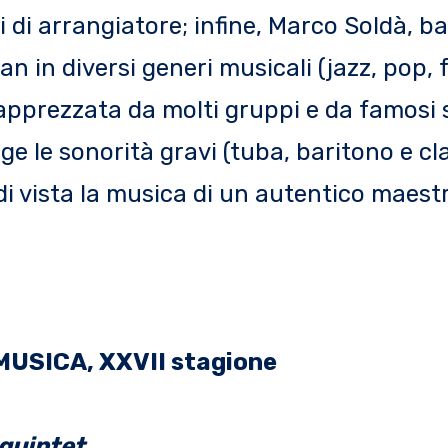
i di arrangiatore; infine, Marco Soldà, ba
n in diversi generi musicali (jazz, pop, 
 apprezzata da molti gruppi e da famosi s
ge le sonorità gravi (tuba, baritono e cl
di vista la musica di un autentico maest
USICA, XXVII stagione
 quintet