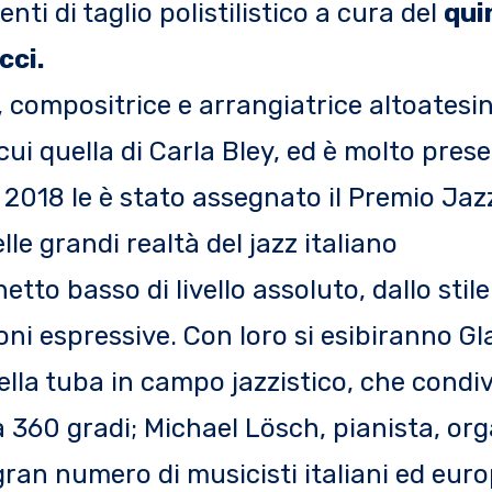
ti di taglio polistilistico a cura del
qui
cci.
, compositrice e arrangiatrice altoatesi
ui quella di Carla Bley, ed è molto pres
 2018 le è stato assegnato il Premio Jazz
lle grandi realtà del jazz italiano
to basso di livello assoluto, dallo stile
oni espressive. Con loro si esibiranno G
ella tuba in campo jazzistico, che condi
a 360 gradi; Michael Lösch, pianista, org
an numero di musicisti italiani ed euro