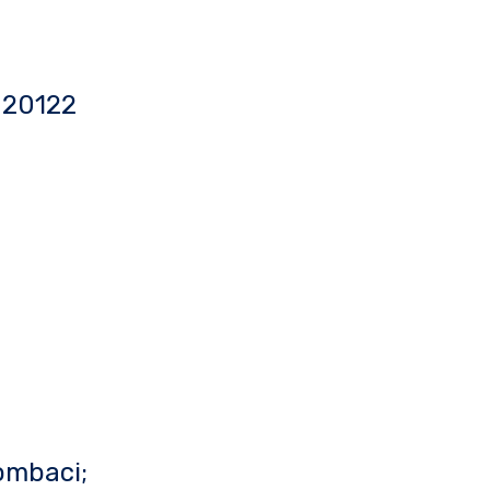
, 20122
ombaci;