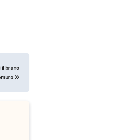
 il brano
omuro