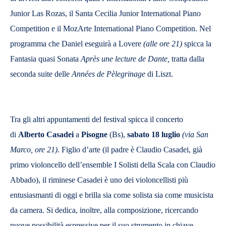
Junior Las Rozas, il Santa Cecilia Junior International Piano
Competition e il MozArte International Piano Competition. Nel
programma che Daniel eseguirà a Lovere
(alle ore 21)
spicca la
Fantasia quasi Sonata
Après une lecture de Dante,
tratta dalla
seconda suite delle
Années de Pèlegrinage
di Liszt.
Tra gli altri appuntamenti del festival spicca il concerto
di
Alberto Casadei
a
Pisogne
(Bs),
sabato
18 luglio
(via San
Marco, ore 21)
. Figlio d’arte (il padre è Claudio Casadei, già
primo violoncello dell’ensemble I Solisti della Scala con Claudio
Abbado), il riminese Casadei è uno dei violoncellisti più
entusiasmanti di oggi e brilla sia come solista sia come musicista
da camera. Si dedica, inoltre, alla composizione, ricercando
nuove possibilità espressive per il suo strumento in chiave