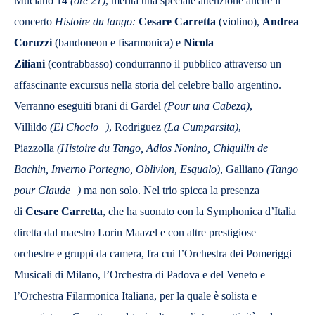
Muciano 14
(ore 21)
, merita una speciale attenzione anche il
concerto
Histoire du tango:
Cesare Carretta
(violino),
Andrea
Coruzz
i
(bandoneon e fisarmonica) e
Nicola
Ziliani
(contrabbasso) condurr
anno il pubblico attraverso un
affascinante excursus nella storia del celebre ballo argentino.
Verranno eseguiti brani di Gardel
(Pour una Cabeza)
,
Villildo
(
El Choclo
)
, Rodriguez
(La Cumparsita)
,
Piazzolla
(
Histoire du Tango, Adios Nonino, Chiquilin de
Bachin, Inverno Portegno, Oblivion, Esqualo
)
, Galliano
(
Tango
pour Claude
)
ma non solo. Nel trio spicca la presenza
di
Cesare Carretta
, che ha suonato con la Symphonica d’Italia
diretta dal maestro Lorin Maazel e con altre prestigiose
orchestre e gruppi da camera, fra cui l’Orchestra dei Pomeriggi
Musicali di Milano, l’Orchestra di Padova e del Veneto e
l’Orchestra Filarmonica Italiana, per la quale è solista e