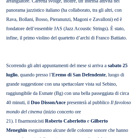
arrangiatore. Carretta svolge, inoltre, un’intensa attività nel
panorama jazzistico italiano (ha collaborato, tra gli altri, con
Rava, Bollani, Bosso, Pieranunzi, Magoni e Zavalloni) ed è
fondatore dell’ensemble JAS (Jazz Acoustic Strings). È stato,
infine, il primo violino del quartetto d’archi di Franco Battiato.
Scorrendo gli altri appuntamenti del mese si arriva a
sabato 25
luglio
, quando presso l’
Eremo di San Defendente
, luogo di
grande suggestione con una spettacolare vista sul Sebino,
raggiungibile da Esmate (Bg) con una bella passeggiata di circa
40 minuti, il
Duo DissonAnce
presenterà al pubblico
I
l favoloso
mondo del cinema
(inizio concerto ore
21). I fisarmonicisti
Roberto Caberlotto
e
Gilberto
Meneghin
eseguiranno alcune delle colonne sonore che hanno