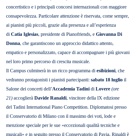
concertistico e i principali concorsi internazionali con maggiore
consapevolezza. Particolare attenzione è riservata, come sempre,
ai pianisti più piccoli, grazie alla presenza e all’esperienza
di
Catia Iglesias
, presidente di Pianofriends, e
Giovanna Di
Donna
, che garantiscono un approccio didattico attento,
empatico e personalizzato, capace di accompagnare i più giovani
nel loro primo percorso di crescita musicale.
Il Campus culminerà in un ricco programma di
esibizioni
, che
vedranno protagonisti i pianisti partecipanti:
s
abato
18 luglio
il
Salone dei concerti dell’
Accademia Tadini
di
Lovere
(ore
21)
accoglierà
Davide Ranaldi
, vincitore della IX edizione
del Tadini International Piano Competition.
Diplomatosi presso
il Conservatorio di Milano con il massimo dei voti, lode e
menzione speciale per le sue «eccezionali qualità tecniche e
musicali» e in seguito presso il Conservatorio di Pavia, Rinaldi è