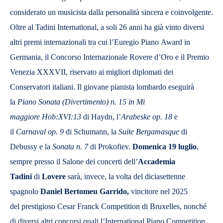
considerato un musicista dalla personalità sincera e coinvolgente.
Oltre al Tadini International, a soli 26 anni ha già vinto diversi
altri premi internazionali tra cui l’Euregio Piano Award in
Germania, il Concorso Internazionale Rovere d’Oro e il Premio
Venezia XXXVII, riservato ai migliori diplomati dei
Conservatori italiani. Il giovane pianista lombardo eseguirà
la
Piano Sonata (Divertimento) n. 15 in Mi
maggiore
Hob:XVI:13
di Haydn, l’
Arabeske
op. 18
e
il
Carnaval
op. 9
di Schumann, la
Suite Bergamasque
di
Debussy e la
Sonata n. 7
di Prokofiev.
Domenica
19 luglio
,
sempre presso il Salone dei concerti dell’
Accademia
Tadini
di
Lovere
sarà, invece, la volta del diciasettenne
spagnolo
Daniel Bertomeu Garrido,
vincitore nel 2025
del prestigioso Cesar Franck Competition
di Bruxelles, nonché
di diversi altri concorsi quali l’International Piano Competition