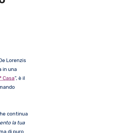
o
 De Lorenzis
a in una
° Casa
“, è il
ermando
che continua
ento la tua
ma di puro