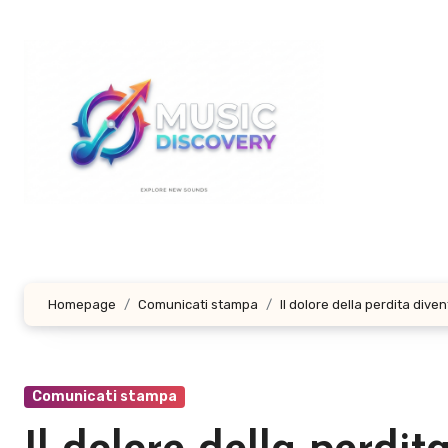
Salta
al
contenuto
Homepage
Comunicati stampa
Il dolore della perdita div
Comunicati stampa