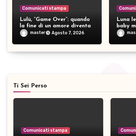
Comunicati stampa
Comuni
Lulù, “Game Over”: quando
Luna le
la fine di un amore diventa
baby mo
consapevolezza
pubblic
master
mas
Agosto 7, 2026
Ti Sei Perso
Comunicati stampa
Comun