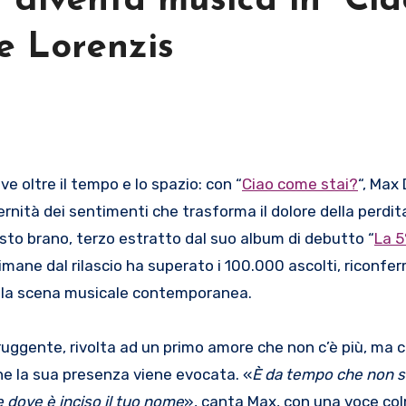
a diventa musica in “Cia
e Lorenzis
e oltre il tempo e lo spazio: con “
Ciao come stai?
“, Max
rnità dei sentimenti che trasforma il dolore della perdit
esto brano, terzo estratto dal suo album di debutto “
La 5
imane dal rilascio ha superato i 100.000 ascolti, riconf
della scena musicale contemporanea.
truggente, rivolta ad un primo amore che non c’è più, ma 
 che la sua presenza viene evocata. «
È da tempo che non s
 dove è inciso il tuo nome
», canta Max, con una voce col