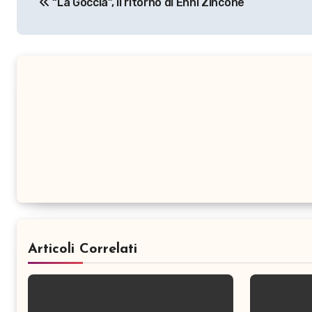
“La Goccia”, il ritorno di Enni Zincone
articoli
Articoli Correlati