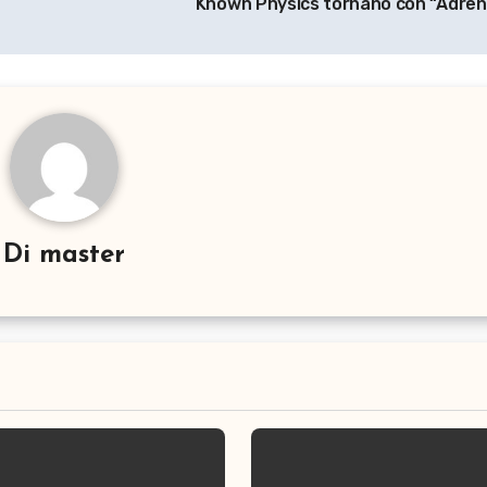
Known Physics tornano con “Adren
Di
master