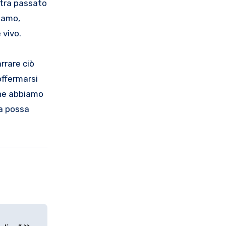
 tra passato
iamo,
 vivo.
rrare ciò
offermarsi
che abbiamo
ca possa