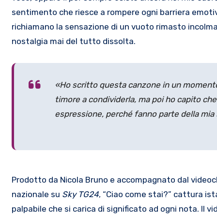
sentimento che riesce a rompere ogni barriera emotiv
richiamano la sensazione di un vuoto rimasto incolmab
nostalgia mai del tutto dissolta.
«Ho scritto questa canzone in un momento di
timore a condividerla, ma poi ho capito che
espressione, perché fanno parte della mia 
Prodotto da Nicola Bruno e accompagnato dal videocli
nazionale su
Sky TG24
, “Ciao come stai?” cattura i
palpabile che si carica di significato ad ogni nota. Il v