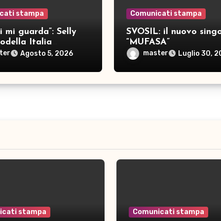
cati stampa
Comunicati stampa
i mi guarda”: Selly
SVOSIL: il nuovo singo
della Italia
“MUFASA”
a nove brani inediti
ter
master
Agosto 5, 2026
Luglio 30, 
icati stampa
Comunicati stampa