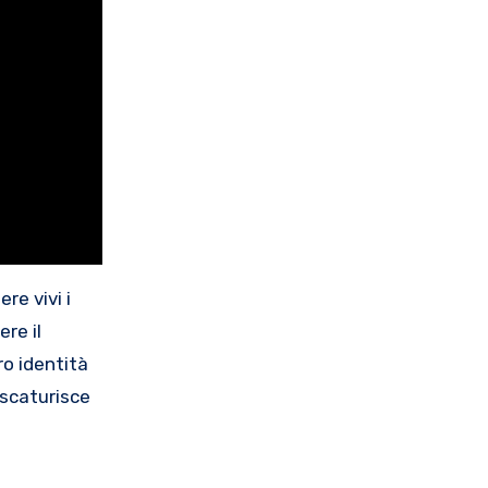
e vivi i
ere il
ro identità
 scaturisce