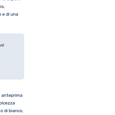
os,
o e di una
vo
n anteprima
dolcezza
to di bianco,