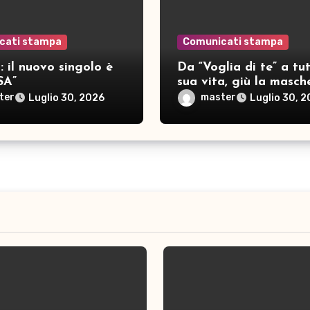
cati stampa
Comunicati stampa
 il nuovo singolo è
Da “Voglia di te” a tut
SA”
sua vita, giù la masch
per SAMAR
ter
master
Luglio 30, 2026
Luglio 30, 