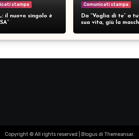
icati stampa
Comunicati stampa
: il nuovo singolo è
Da “Voglia di te” a tu
SA”
sua vita, giù la masc
per SAMAR
Copyright © All rights reserved
|
Blogus
di
Themeansar
.