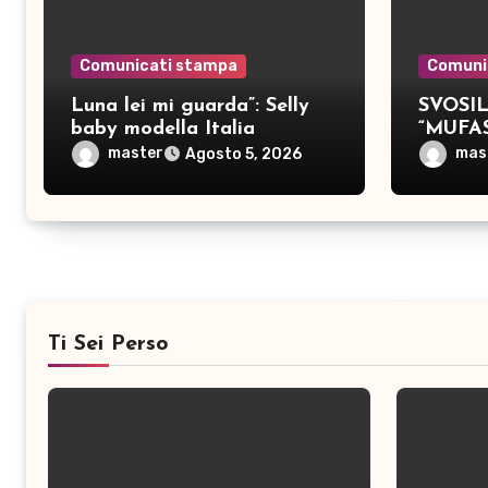
Comunicati stampa
Comuni
Luna lei mi guarda”: Selly
SVOSIL:
baby modella Italia
“MUFA
pubblica nove brani inediti
master
mas
Agosto 5, 2026
Ti Sei Perso