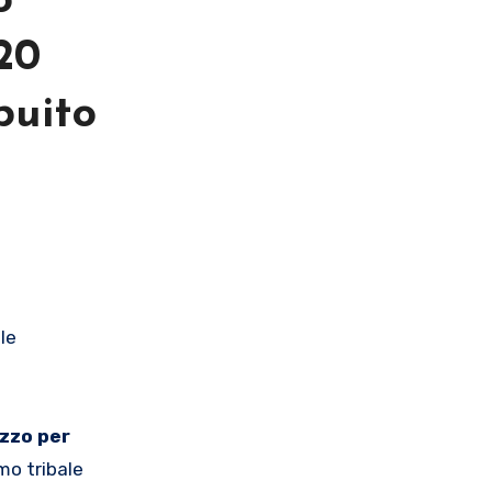
o
20
buito
ezzo per
mo tribale