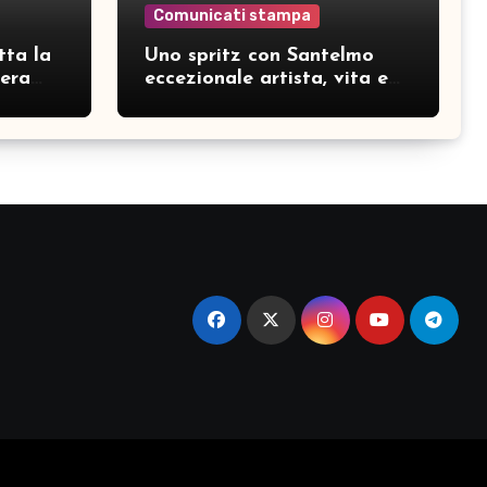
Comunicati stampa
tta la
Uno spritz con Santelmo
hera
eccezionale artista, vita e
curiosità partendo da “Che
ridere” (acoustic version)