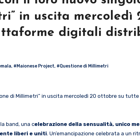
on il loro nuovo singol
ri” in uscita mercoledì 
attaforme digitali distri
emala
,
#Maionese Project
,
#Questione di Millimetri
la band, una c
elebrazione della sensualità, unico m
ente liberi e uniti
. Un’emancipazione celebrata a un rit