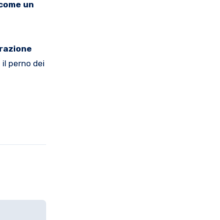
 come un
razione
il perno dei