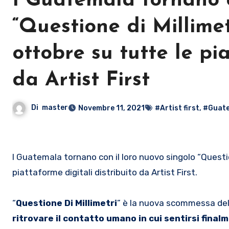
I Guatemala tornano c
“Questione di Millimet
ottobre su tutte le pi
da Artist First
Di
master
Novembre 11, 2021
#Artist first
,
#Guat
I Guatemala tornano con il loro nuovo singolo “Questione di Millimetri” in uscita mercoledì 20 ottobre su tutte le
piattaforme digitali distribuito da Artist First.
“
Questione Di Millimetri
” è la nuova scommessa del
ritrovare il contatto umano in cui sentirsi finalm