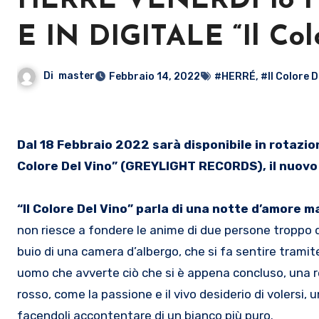
HERRÉ VENERDÌ 18 
E IN DIGITALE “Il Col
Di
master
Febbraio 14, 2022
#HERRÉ
,
#Il Colore D
Dal 18 Febbraio 2022 sarà disponibile in rotazione radiofonica e su tutte le piattaforme di streaming “Il
Colore Del Vino” (GREYLIGHT RECORDS), il nuovo 
“Il Colore Del Vino” parla di una notte d’amore 
non riesce a fondere le anime di due persone troppo div
buio di una camera d’albergo, che si fa sentire tramite
uomo che avverte ciò che si è appena concluso, una rel
rosso, come la passione e il vivo desiderio di volersi, u
facendoli accontentare di un bianco più puro.