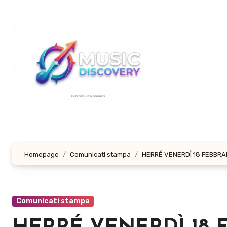
Salta
al
contenuto
Homepage
Comunicati stampa
HERRÉ VENERDÌ 18 FEBBRAIO 
Comunicati stampa