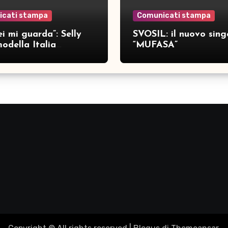
icati stampa
Comunicati stampa
i mi guarda”: Selly
SVOSIL: il nuovo sing
odella Italia
“MUFASA”
ca nove brani inediti