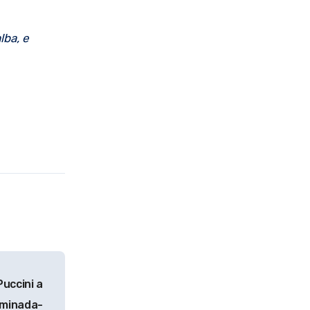
lba, e
Puccini a
aminada-