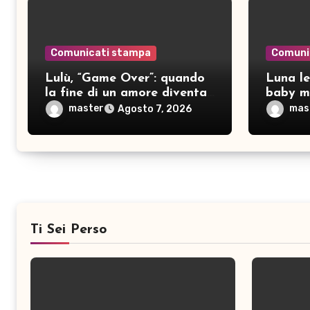
Comunicati stampa
Comuni
Lulù, “Game Over”: quando
Luna le
la fine di un amore diventa
baby mo
consapevolezza
pubblic
master
mas
Agosto 7, 2026
Ti Sei Perso