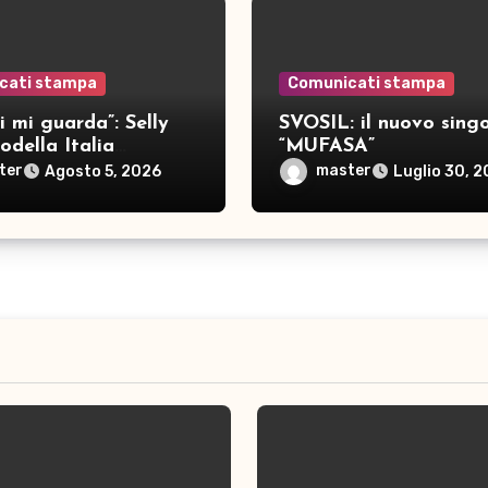
cati stampa
Comunicati stampa
i mi guarda”: Selly
SVOSIL: il nuovo singo
della Italia
“MUFASA”
a nove brani inediti
ter
master
Agosto 5, 2026
Luglio 30, 