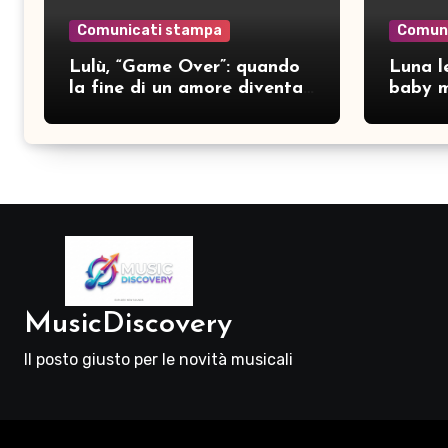
Comunicati stampa
Comun
Lulù, “Game Over”: quando
Luna le
la fine di un amore diventa
baby m
consapevolezza
pubbli
MusicDiscovery
Il posto giusto per le novità musicali