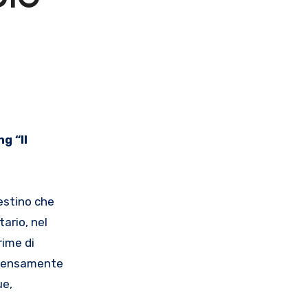
DIO
destino che
tario, nel
rime di
intensamente
ue,