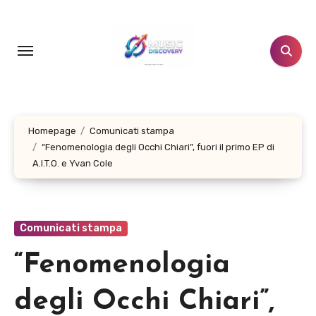
Salta
al
contenuto
Homepage
Comunicati stampa
“Fenomenologia degli Occhi Chiari”, fuori il primo EP di
A.I.T.O. e Yvan Cole
Comunicati stampa
“Fenomenologia
degli Occhi Chiari”,