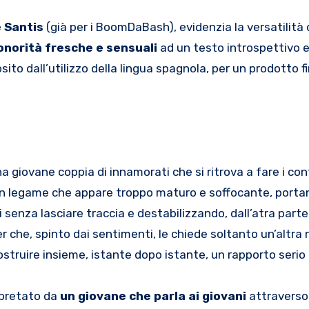
 Santis
(già per i BoomDaBash), evidenzia la versatilità 
onorità fresche e sensuali
ad un testo introspettivo e
ito dall’utilizzo della lingua spagnola, per un prodotto f
a giovane coppia di innamorati che si ritrova a fare i con
i un legame che appare troppo maturo e soffocante, porta
senza lasciare traccia e destabilizzando, dall’atra parte, 
 che, spinto dai sentimenti, le chiede soltanto un’altra 
ostruire insieme, istante dopo istante, un rapporto serio
rpretato da
un giovane che parla ai giovani
attraverso