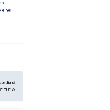
 da
 e nel
sordio di
HE TU”