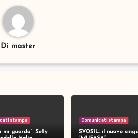
Di
master
cati stampa
Comunicati stampa
i mi guarda”: Selly
SVOSIL: il nuovo singo