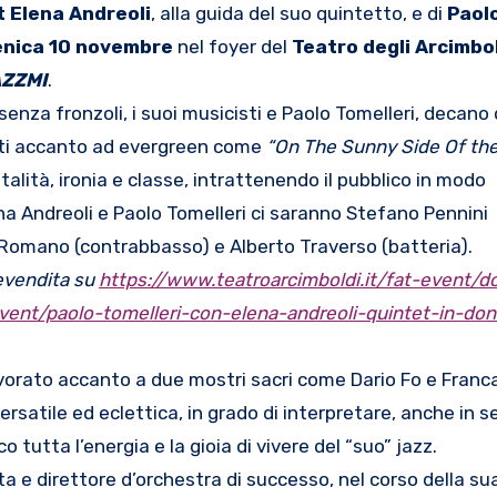
t Elena Andreoli
, alla guida del suo quintetto, e di
Paolo
nica 10 novembre
nel foyer del
Teatro degli Arcimbo
ZZMI
.
senza fronzoli, i suoi musicisti e Paolo Tomelleri, decano 
noti accanto ad evergreen come
“On The Sunny Side Of th
vitalità, ironia e classe, intrattenendo il pubblico in modo
ena Andreoli e Paolo Tomelleri ci saranno Stefano Pennini
le Romano (contrabbasso) e Alberto Traverso (batteria).
evendita su
https://www.teatroarcimboldi.
it/fat-event/d
vent/paolo-
tomelleri-con-elena-andreoli-
quintet-in-don
lavorato accanto a due mostri sacri come Dario Fo e Fran
versatile ed eclettica, in grado di interpretare, anche in 
o tutta l’energia e la gioia di vivere del “suo” jazz.
a e direttore d’orchestra di successo, nel corso della sua