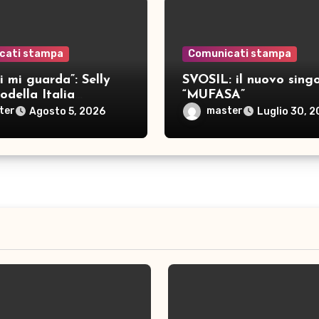
cati stampa
Comunicati stampa
i mi guarda”: Selly
SVOSIL: il nuovo singo
della Italia
“MUFASA”
a nove brani inediti
ter
master
Agosto 5, 2026
Luglio 30, 