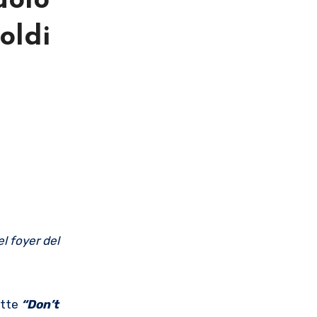
aolo
oldi
l foyer del
ette
“Don’t