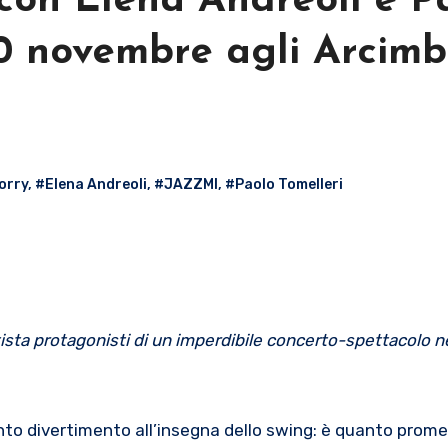
 con Elena Andreoli e P
0 novembre agli Arcimb
I
orry
,
#Elena Andreoli
,
#JAZZMI
,
#Paolo Tomelleri
tista protagonisti
di un imperdibile concerto-spettacolo ne
nto divertimento all’insegna dello swing: è quanto prom