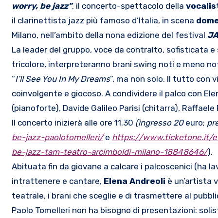
worry, be jazz”
, il concerto-spettacolo della
vocalis
il clarinettista jazz più famoso d’Italia, in scena
dome
Milano, nell’ambito della nona edizione del festival
JA
La leader del gruppo, voce da contralto, sofisticata e 
tricolore, interpreteranno brani swing noti e meno 
“
I’ll See You In My Dreams
”, ma non solo. Il tutto con 
coinvolgente e giocoso. A condividere il palco con El
(pianoforte), Davide Galileo Parisi (chitarra), Raffae
Il concerto inizierà alle ore 11.30
(ingresso 20
euro;
pr
be-
jazz-paolotomelleri/
e
https:/
/www.ticketone.it/e
be-jazz-
tam-teatro-arcimboldi-milano-
18848646/
).
Abituata fin da giovane a calcare i palcoscenici (ha 
intrattenere e cantare,
Elena Andreoli
è un’artista 
teatrale, i brani che sceglie e di trasmettere al pubblic
Paolo Tomelleri non ha bisogno di presentazioni: solist