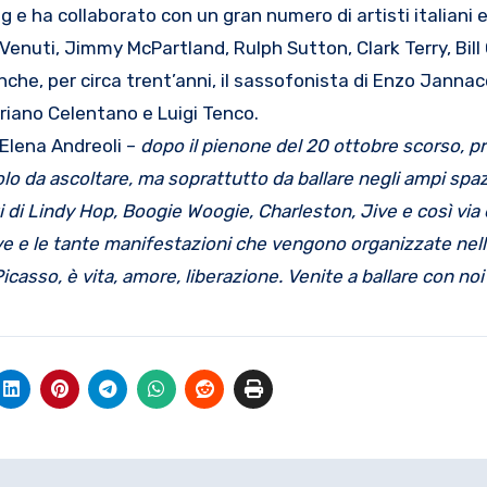
e ha collaborato con un gran numero di artisti italiani e 
e Venuti, Jimmy McPartland, Rulph Sutton, Clark Terry, Bil
che, per circa trent’anni, il sassofonista di Enzo Jannac
driano Celentano e Luigi Tenco.
Elena Andreoli –
dopo il pienone del 20 ottobre scorso, 
olo da ascoltare, ma soprattutto da ballare negli ampi spaz
i di Lindy Hop, Boogie Woogie, Charleston, Jive e così via 
ive e le tante manifestazioni che vengono organizzate nel
Picasso, è vita, amore, liberazione. Venite a ballare con noi