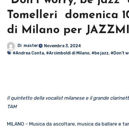
“Don’t worry, be jazz”
Tomelleri domenica 1
di Milano per JAZZM
Di
master
Novembre 3, 2024
#Andrea Conta
,
#Arcimboldi di Milano
,
#be jazz
,
#Don’t w
Il quintetto della vocalist milanese e il grande clarinet
TAM
MILANO – Musica da ascoltare, musica da ballare e ta