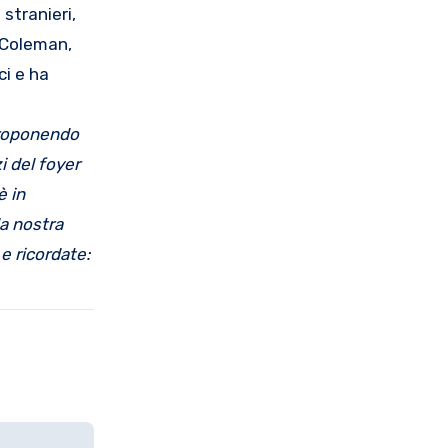
stranieri,
l Coleman,
ci e ha
proponendo
i del foyer
è in
la nostra
 e ricordate: