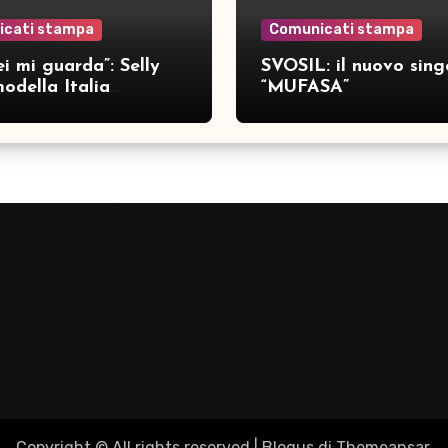
icati stampa
Comunicati stampa
i mi guarda”: Selly
SVOSIL: il nuovo sing
odella Italia
“MUFASA”
ca nove brani inediti
Copyright © All rights reserved
|
Blogus
di
Themeansar
.