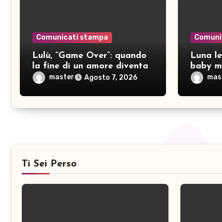
Comunicati stampa
Comuni
Lulù, “Game Over”: quando
Luna le
la fine di un amore diventa
baby mo
consapevolezza
pubblic
master
mas
Agosto 7, 2026
Ti Sei Perso