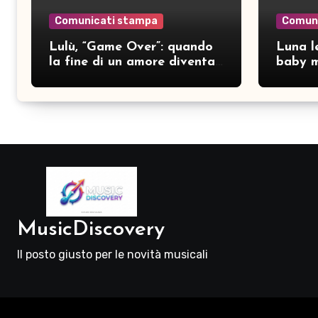
Comunicati stampa
Comun
Lulù, “Game Over”: quando
Luna le
la fine di un amore diventa
baby m
consapevolezza
pubbli
MusicDiscovery
Il posto giusto per le novità musicali