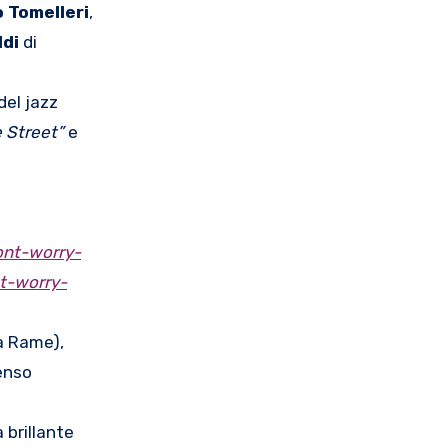
 Tomelleri
,
ldi
di
del jazz
e Street”
e
ont-worry-
t-worry-
ca Rame),
senso
 brillante