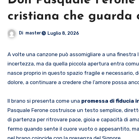
Don Pasquale Ferone 
cristiana che guarda o
Di
master
Luglio 8, 2026
A volte una canzone può assomigliare a una finestra lasciata socchiusa: da fuori arrivano rumori di paura, guerra,
incertezza, ma da quella piccola apertura entra com
nasce proprio in questo spazio fragile e necessario, d
dolore, a continuare a credere che l’amore possa anco
Il brano si presenta come una
promessa di fiducia i
Pasquale Ferone costruisce un testo semplice, diretto
di partenza per ritrovare pace, gioia e capacità di am
fermo quando sente il cuore vuoto o appesantito, ma
nel brano coincide con la presenza del Signore.