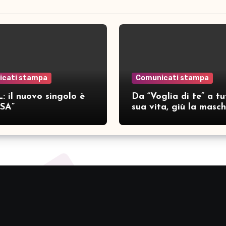
icati stampa
Comunicati stampa
: il nuovo singolo è
Da “Voglia di te” a tu
SA”
sua vita, giù la masc
per SAMAR