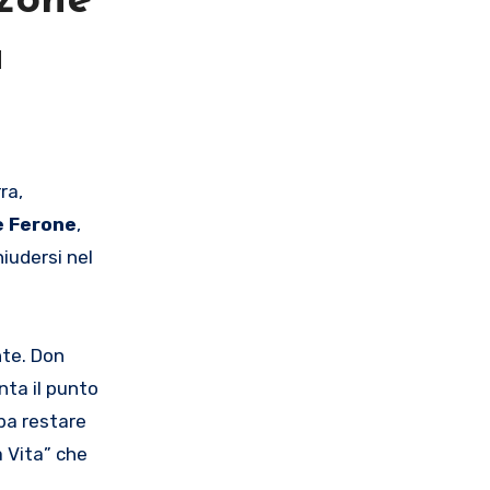
nzone
à
e Ferone
,
iudersi nel
nte. Don
nta il punto
bba restare
 Vita” che