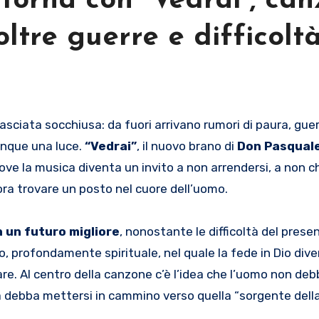
torna con “Vedrai”, ca
ltre guerre e difficolt
unque una luce.
“Vedrai”
, il nuovo brano di
Don Pasqual
ove la musica diventa un invito a non arrendersi, a non ch
ra trovare un posto nel cuore dell’uomo.
n un futuro migliore
, nonostante le difficoltà del prese
, profondamente spirituale, nel quale la fede in Dio dive
are. Al centro della canzone c’è l’idea che l’uomo non de
 debba mettersi in cammino verso quella “sorgente della