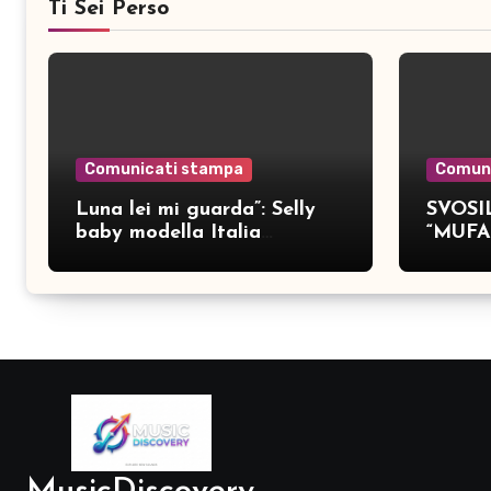
Ti Sei Perso
Comunicati stampa
Comun
Luna lei mi guarda”: Selly
SVOSIL
baby modella Italia
“MUFA
pubblica nove brani inediti