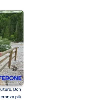
futuro. Don
peranza più