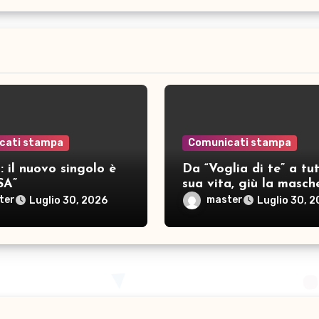
cati stampa
Comunicati stampa
 il nuovo singolo è
Da “Voglia di te” a tut
SA”
sua vita, giù la masch
per SAMAR
ter
master
Luglio 30, 2026
Luglio 30, 