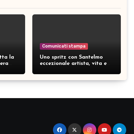
Comunicati stampa
tta la
Uno spritz con Santelmo
hera
eccezionale artista, vita e
curiosità partendo da “Che
ridere” (acoustic version)