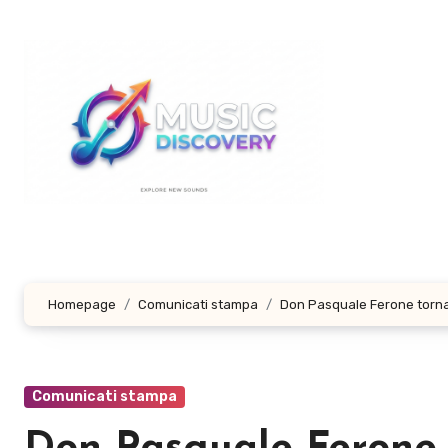
Salta
al
contenuto
Homepage
Comunicati stampa
Don Pasquale Ferone torna c
Comunicati stampa