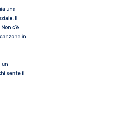
gia una
iale. Il
. Non c’è
 canzone in
n un
hi sente il