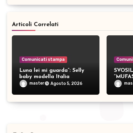
Articoli Correlati
Comunicati stampa
Comuni
Luna lei mi guarda”: Selly
SVOSIL:
baby modella Italia
“MUFA
pubblica nove brani inediti
master
mas
Agosto 5, 2026