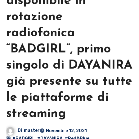
disponibile in
rotazione
radiofonica
“BADGIRL”, primo
singolo di DAYANIRA
già presente su tutte
le piattaforme di
streaming
Di
master
Novembre 12, 2021
#BADGIRL
,
#DAYANIRA
,
#Red&Blue