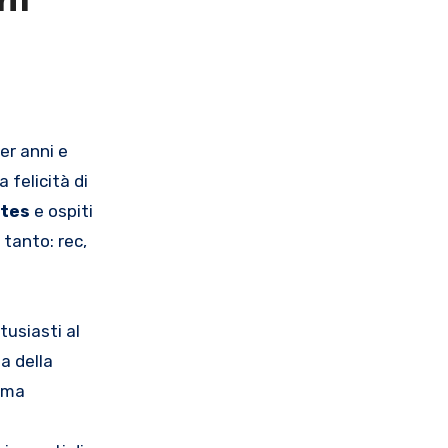
ni
er anni e
 felicità di
ttes
e ospiti
 tanto: rec,
tusiasti al
a della
tima