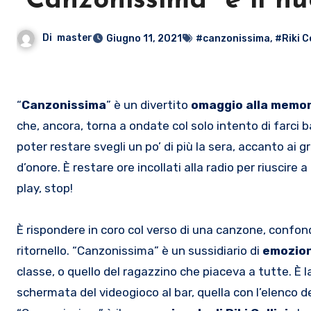
“Canzonissima” è il nuo
Di
master
Giugno 11, 2021
#canzonissima
,
#Riki Ce
“
Canzonissima
” è un divertito
omaggio alla memor
che, ancora, torna a ondate col solo intento di farci bal
poter restare svegli un po’ di più la sera, accanto ai g
d’onore. È restare ore incollati alla radio per riuscir
play, stop!
È rispondere in coro col verso di una canzone, confond
ritornello. “Canzonissima” è un sussidiario di
emozion
classe, o quello del ragazzino che piaceva a tutte. È 
schermata del videogioco al bar, quella con l’elenco de