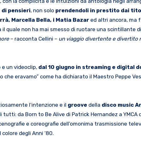
 con la complicità e le intuizioni da antologia negli arra
 di pensieri
, non solo
prendendoli in prestito dai tito
rrà, Marcella Bella, i Matia Bazar
ed altri ancora, ma 
 il quale non ha mai smesso di ruotare una scintillante di
more
– racconta Cellini –
un viaggio divertente e
divertito
 e un videoclip,
dal 10 giugno in streaming e digital 
llo che eravamo” come ha dichiarato il Maestro Peppe Ves
iosamente l’intenzione e il
groove
della
disco
music
An
i tutti: da Born to Be Alive di Patrick Hernandez a YMCA d
scenografie e coreografie dell’omonima trasmissione telev
 colore degli Anni ‘80.