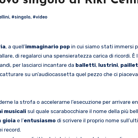
vo singolo di Riki Celli
llini
,
#singolo
,
#video
ia
, a quell’
immaginario pop
in cui siamo stati immersi p
lare, di regalarci una spensieratezza carica di ricordi. È la
randi, per lasciarci incantare da
balletti
,
lustrini
,
paille
e a catturare su un’audiocassetta quel pezzo che ci piaceva
erne la strofa o accelerarne l’esecuzione per arrivare en
i musicali
sul quale scarabocchiare il nome della più bell
la
gioia
e l’
entusiasmo
di scrivere il proprio nome sull’ul
i record.