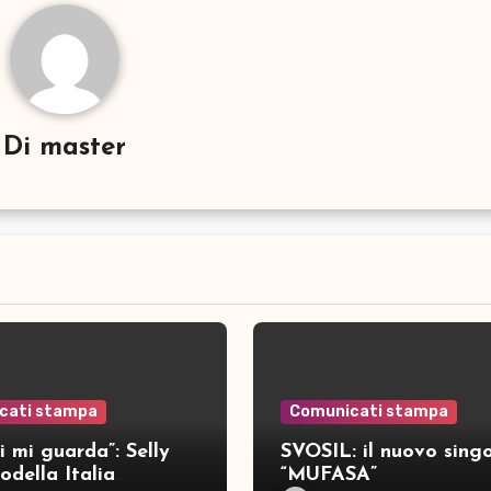
Di
master
cati stampa
Comunicati stampa
i mi guarda”: Selly
SVOSIL: il nuovo singo
della Italia
“MUFASA”