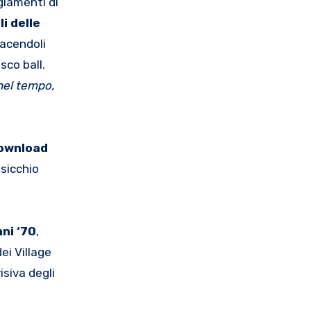
ngiamenti di
li delle
facendoli
sco ball.
 nel tempo,
download
sicchio
ni ‘70
,
ei Village
isiva degli