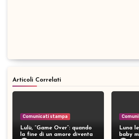
Articoli Correlati
Comunicati stampa
Comuni
Lulù, “Game Over”: quando
Luna le
la fine di un amore diventa
baby mo