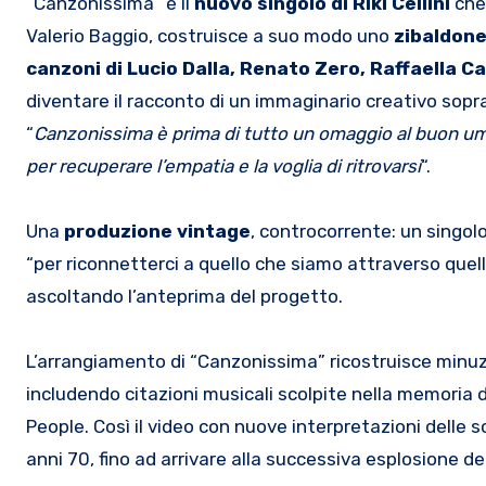
“Canzonissima” è il
nuovo singolo di Riki Cellini
che,
Valerio Baggio, costruisce a suo modo uno
zibaldone
canzoni di Lucio Dalla, Renato Zero, Raffaella Ca
diventare il racconto di un immaginario creativo sopra
“
Canzonissima è prima di tutto un omaggio al buon u
per recuperare l’empatia e la voglia di ritrovarsi
“.
Una
produzione vintage
, controcorrente: un singolo
“per riconnetterci a quello che siamo attraverso que
ascoltando l’anteprima del progetto.
L’arrangiamento di “Canzonissima” ricostruisce minuz
includendo citazioni musicali scolpite nella memoria d
People. Così il video con nuove interpretazioni delle 
anni 70, fino ad arrivare alla successiva esplosione del