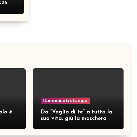
2026
Comunicati stampa
olo è
Da “Voglia di te” a tutta la
sua vita, giù la maschera
per SAMAR