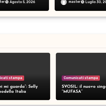
a nove brani inediti
ter
master
Agosto 5, 2026
Luglio 30, 
icati stampa
Comunicati stampa
i mi guarda”: Selly
SVOSIL: il nuovo sing
odella Italia
“MUFASA”
ca nove brani inediti