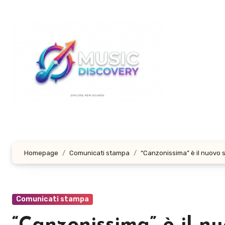
Salta
al
contenuto
Homepage
Comunicati stampa
“Canzonissima” è il nuovo si
Comunicati stampa