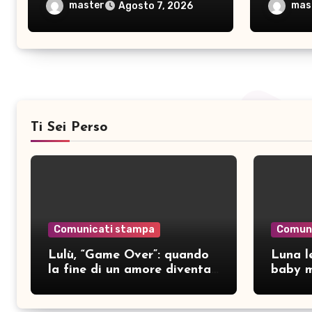
consapevolezza
pubblic
master
mas
Agosto 7, 2026
Ti Sei Perso
Comunicati stampa
Comun
Lulù, “Game Over”: quando
Luna le
la fine di un amore diventa
baby m
consapevolezza
pubbli