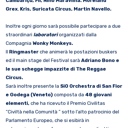
Cambari
çu, Fil, Niño Maravilha.
Moreland
Grex
,
Kris, Suricata Circus, Martin Navello.
Inoltre ogni giorno sarà possibile partecipare a due
straordinari
laboratori
organizzati dalla
Compagnia
Wonky Monkeys.
Il
Ringmaster
che animerà le postazioni buskers
ed il main stage del Festival sarà
Adriano Bono e
le sue schegge impazzite di The Reggae
Circus.
Sarà inoltre presente la
SiO Orchestra di San Fior
e Godega (Veneto)
composta da
48 giovani
elementi,
che ha ricevuto il Premio Civilitas
“Civiltà nella Comunità ” sotto l’alto patrocinio del
Parlamento Europeo, che si esibirà in