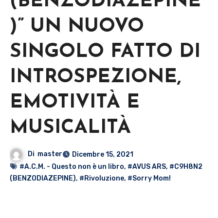
(BENZODIAZEPINE
)” UN NUOVO
SINGOLO FATTO DI
INTROSPEZIONE,
EMOTIVITÀ E
MUSICALITÀ
Di
master
Dicembre 15, 2021
#A.C.M. - Questo non è un libro
,
#AVUS ARS
,
#C9H8N2
(BENZODIAZEPINE)
,
#Rivoluzione
,
#Sorry Mom!