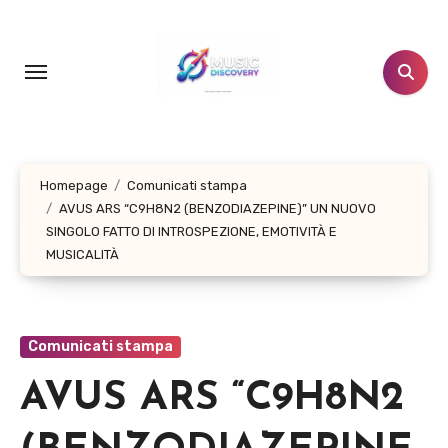
Salta
al
contenuto
Homepage
Comunicati stampa
AVUS ARS “C9H8N2 (BENZODIAZEPINE)” UN NUOVO
SINGOLO FATTO DI INTROSPEZIONE, EMOTIVITÀ E
MUSICALITÀ
Comunicati stampa
AVUS ARS “C9H8N2