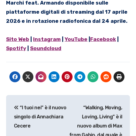
Marchi feat. Armando disponibile sulle
piattaforme digitali di streaming dal 17 aprile
2026 e in rotazione radiofonica dal 24 aprile.
Sito Web
|
Instagram
|
YouTube
|
Facebook
|
Spotify
|
Soundcloud
Navigazione
“I tuoi nei” è il nuovo
“Walking, Moving,
articoli
singolo di Annachiara
Loving, Living” è il
Cecere
nuovo album di Max
from Gabin, dal quale è