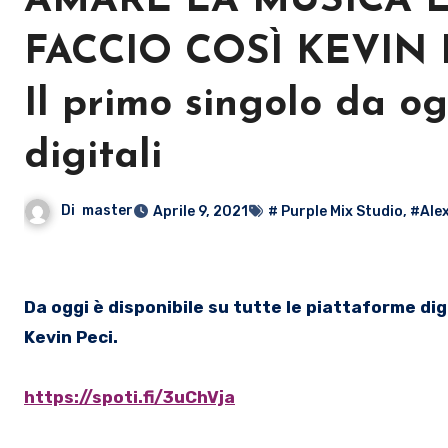
AMARE LA MUSICA È 
FACCIO COSÌ KEVIN 
Il primo singolo da og
digitali
Di
master
Aprile 9, 2021
# Purple Mix Studio
,
#Ale
Da oggi è disponibile su tutte le piattaforme digitali “Mi chiedo perché”, il primo singolo dell’artista romano
Kevin Peci.
https://spoti.fi/3uChVja