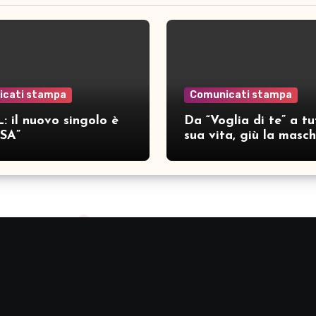
icati stampa
Comunicati stampa
: il nuovo singolo è
Da “Voglia di te” a tu
SA”
sua vita, giù la masc
per SAMAR