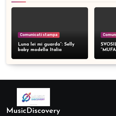
Comunicati stampa
Comun
Luna lei mi guarda”: Selly
SVOSIL
baby modella Italia
“MUFA
pubblica nove brani inediti
MusicDiscovery