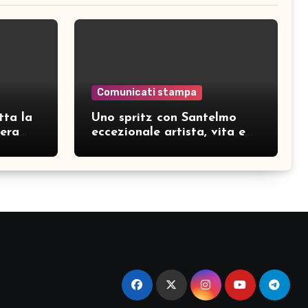
Comunicati stampa
tta la
Uno spritz con Santelmo
hera
eccezionale artista, vita e
curiosità partendo da “Che
ridere” (acoustic version)