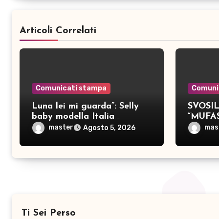
Articoli Correlati
Comunicati stampa
Comuni
Luna lei mi guarda”: Selly
SVOSIL:
baby modella Italia
“MUFA
pubblica nove brani inediti
master
mas
Agosto 5, 2026
Ti Sei Perso