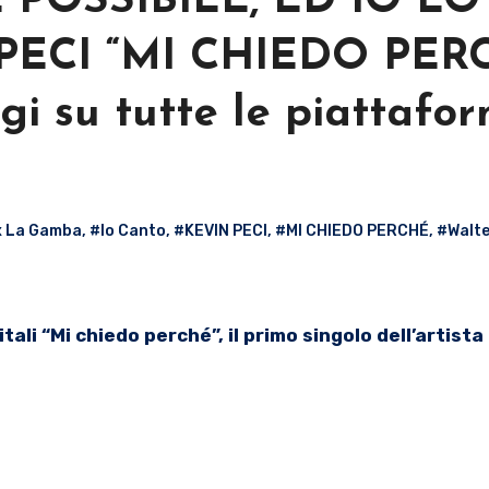
POSSIBILE, ED IO LO
PECI “MI CHIEDO PER
gi su tutte le piattafo
x La Gamba
,
#Io Canto
,
#KEVIN PECI
,
#MI CHIEDO PERCHÉ
,
#Walte