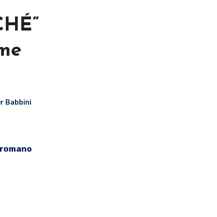
CHÉ”
rme
r Babbini