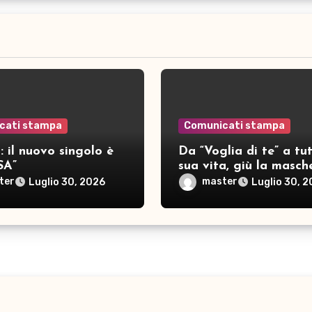
cati stampa
Comunicati stampa
 il nuovo singolo è
Da “Voglia di te” a tut
SA”
sua vita, giù la masch
per SAMAR
ter
master
Luglio 30, 2026
Luglio 30, 