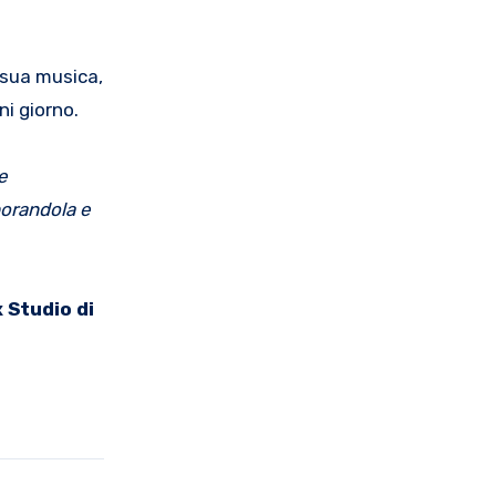
 sua musica,
ni giorno.
e
orandola e
 Studio di