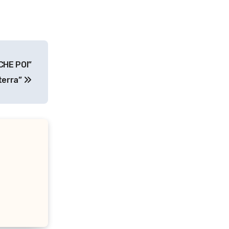
CHE POI”
terra”