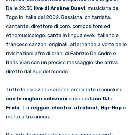
Dalle 22.30
live di Arsène Duevi
, musicista del
Togo in Italia dal 2002. Bassista, chitarrista,
cantante, direttore di coro, compositore ed
etnomusicologo, canta in lingua ewè, italiano e
francese canzoni originali, alternando a volte delle
rivisitazioni afro di brani di Fabrizio De Andrè e
Boris Vian con un preciso messaggio che arriva
diretto dal Sud del mondo.
Tutte le esibizioni saranno anticipate e concluse
con le migliori selezioni
a cura di
Lion
DJ
e
Frida
, tra
reggae
,
electro
,
afrobeat
,
Hip-Hop
e
molto altro ancora.
Durante la manifestazione saranno presenti