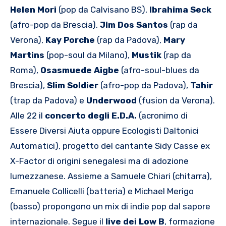
Helen
Mori
(pop da Calvisano BS),
Ibrahima
Seck
(afro-pop da Brescia),
Jim
Dos
Santos
(rap da
Verona),
Kay
Porche
(rap da Padova),
Mary
Martins
(pop-soul da Milano),
Mustik
(rap da
Roma),
Osasmuede
Aigbe
(afro-soul-blues da
Brescia),
Slim
Soldier
(afro-pop da Padova),
Tahir
(trap da Padova) e
Underwood
(fusion da Verona).
Alle 22 il
concerto degli E.D.A.
(acronimo di
Essere Diversi Aiuta oppure Ecologisti Daltonici
Automatici), progetto del cantante Sidy Casse ex
X-Factor di origini senegalesi ma di adozione
lumezzanese. Assieme a Samuele Chiari (chitarra),
Emanuele Collicelli (batteria) e Michael Merigo
(basso) propongono un mix di indie pop dal sapore
internazionale. Segue il
live dei Low B
, formazione