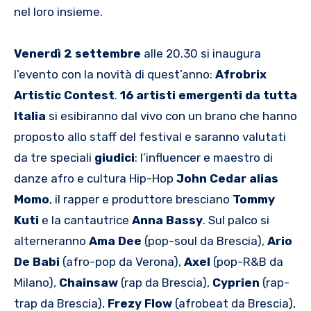
nel loro insieme.
Venerdì 2 settembre
alle 20.30 si inaugura
l’evento con la novità di quest’anno:
Afrobrix
Artistic Contest
.
16 artisti emergenti da tutta
Italia
si esibiranno dal vivo con un brano che hanno
proposto allo staff del festival e saranno valutati
da tre speciali
giudici
: l’influencer e maestro di
danze afro e cultura Hip-Hop
John Cedar alias
Momo
, il rapper e produttore bresciano
Tommy
Kuti
e la cantautrice
Anna
Bassy
. Sul palco si
alterneranno
Ama
Dee
(pop-soul da Brescia),
Ario
De Babi
(afro-pop da Verona),
Axel
(pop-R&B da
Milano),
Chainsaw
(rap da Brescia),
Cyprien
(rap-
trap da Brescia),
Frezy
Flow
(afrobeat da Brescia),